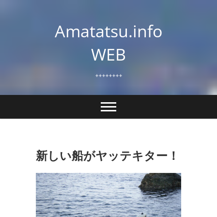
Skip
to
Amatatsu.info
content
WEB
++++++++
新しい船がヤッテキター！