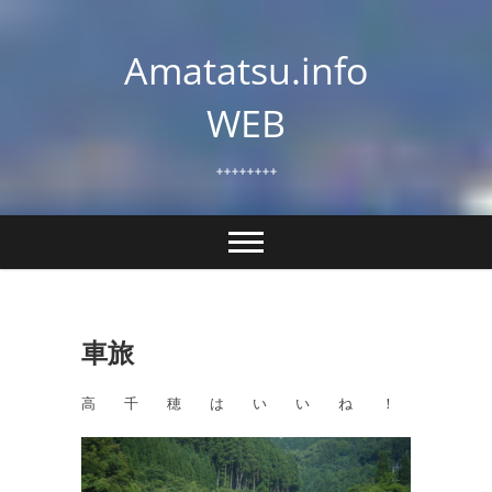
Skip
to
Amatatsu.info
content
WEB
++++++++
車旅
高 千 穂 は い い ね ！