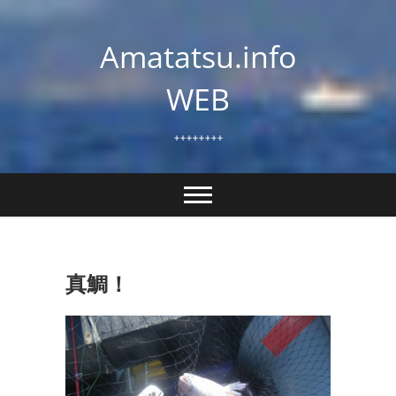
Skip
to
Amatatsu.info
content
WEB
++++++++
真鯛！