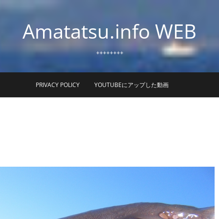
Amatatsu.info WEB
++++++++
PRIVACY POLICY
YOUTUBEにアップした動画