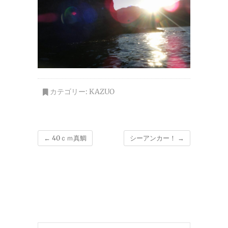
カテゴリー:
KAZUO
←
40ｃｍ真鯛
シーアンカー！
→