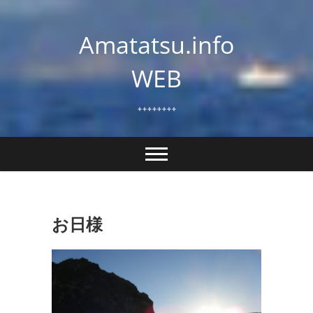
Skip
to
Amatatsu.info
content
WEB
++++++++
お日様