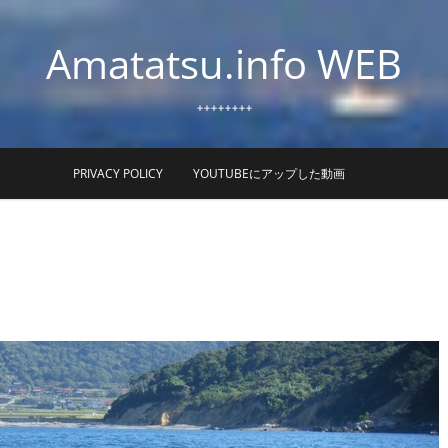
Amatatsu.info WEB
++++++++
PRIVACY POLICY
YOUTUBEにアップした動画