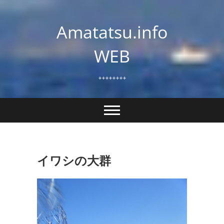
Skip
to
Amatatsu.info
content
WEB
++++++++
イワシの大群