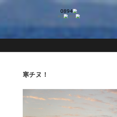
Skip
to
content
寒チヌ！