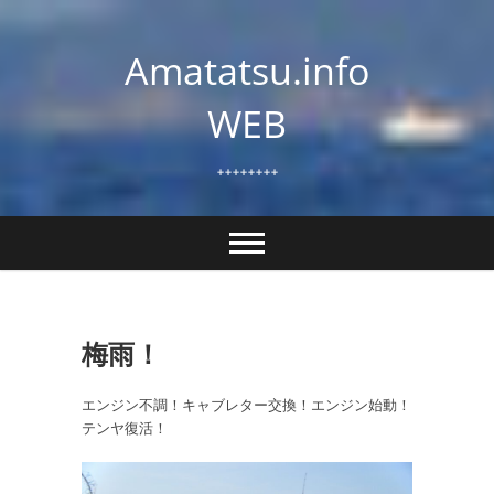
Skip
to
Amatatsu.info
content
WEB
++++++++
梅雨！
エンジン不調！キャブレター交換！エンジン始動！
テンヤ復活！