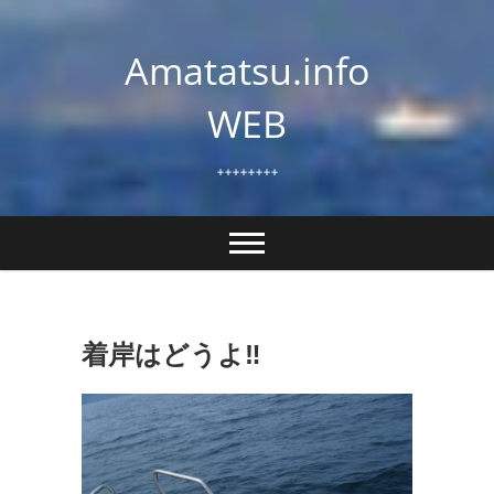
Skip
to
Amatatsu.info
content
WEB
++++++++
着岸はどうよ‼