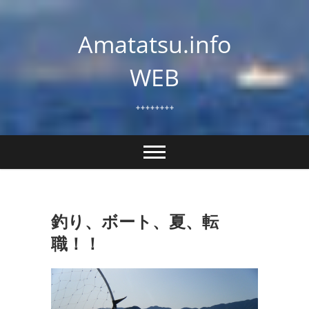
Skip
to
Amatatsu.info
content
WEB
++++++++
釣り、ボート、夏、転
職！！