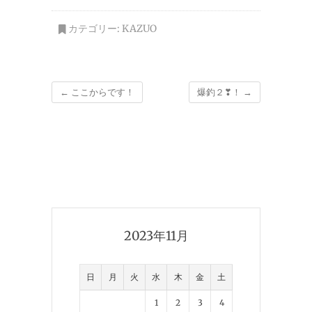
カテゴリー:
KAZUO
←
ここからです！
爆釣２❣！
→
2023年11月
日
月
火
水
木
金
土
1
2
3
4