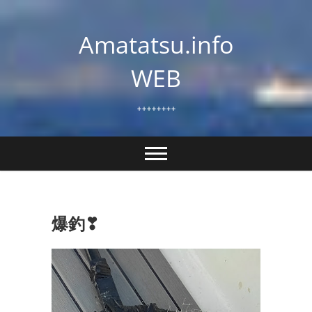
Skip
to
Amatatsu.info
content
WEB
++++++++
爆釣❣