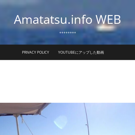
Amatatsu.info WEB
++++++++
PRIVACY POLICY
YOUTUBEにアップした動画