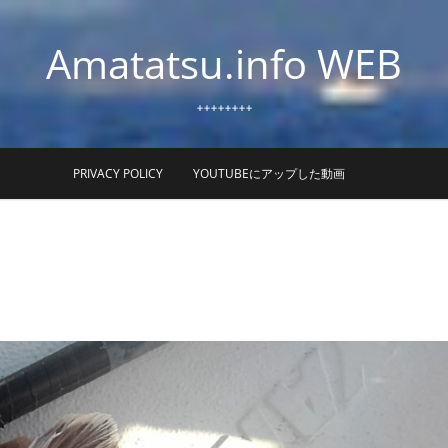
Amatatsu.info WEB
++++++++
PRIVACY POLICY
YOUTUBEにアップした動画