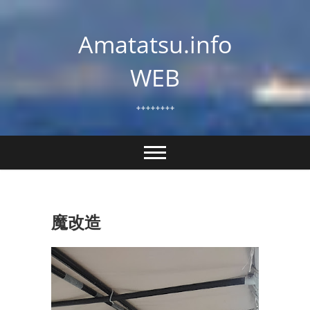
Skip
to
Amatatsu.info
content
WEB
++++++++
魔改造