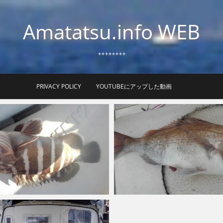
Amatatsu.info WEB
++++++++
PRIVACY POLICY
YOUTUBEにアップした動画