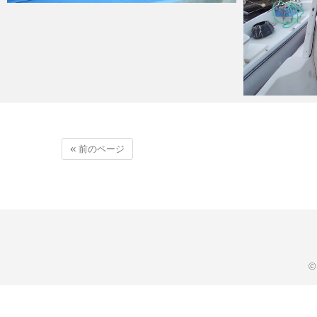
« 前のページ
©