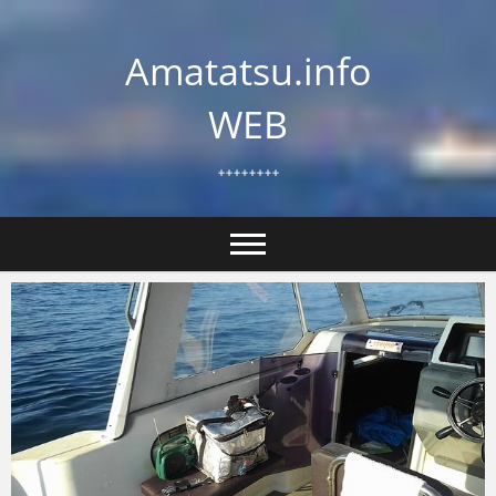
Skip
to
Amatatsu.info
content
WEB
++++++++